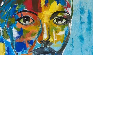
Spécialiste en hypnose, déshypnose,
thérapie brève, bioénergie et géobiologie,
j’accompagne mes clients vers des
transformations profondes avec un
ressenti immédiat. Prenez rendez-vous
dès maintenant et commencez votre
transformation !
Pour découvrir sa méthode et prendre