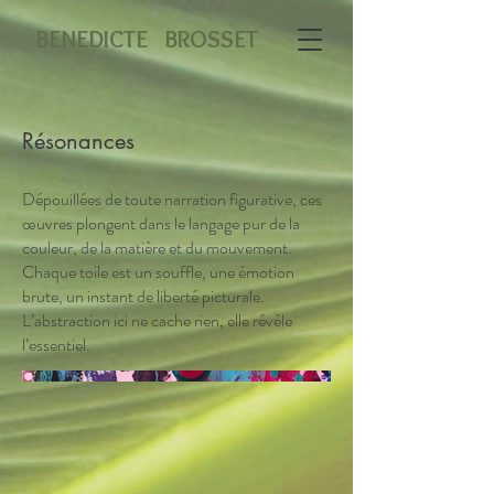
BENEDICTE BROSSET
Résonances
Dépouillées de toute narration figurative, ces
œuvres plongent dans le langage pur de la
couleur, de la matière et du mouvement.
Chaque toile est un souffle, une émotion
brute, un instant de liberté picturale.
L’abstraction ici ne cache rien, elle révèle
l’essentiel.